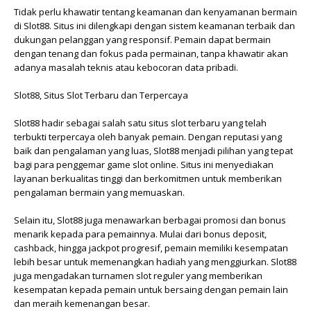
Tidak perlu khawatir tentang keamanan dan kenyamanan bermain
di Slot88. Situs ini dilengkapi dengan sistem keamanan terbaik dan
dukungan pelanggan yang responsif. Pemain dapat bermain
dengan tenang dan fokus pada permainan, tanpa khawatir akan
adanya masalah teknis atau kebocoran data pribadi.
Slot88, Situs Slot Terbaru dan Terpercaya
Slot88 hadir sebagai salah satu situs slot terbaru yang telah
terbukti terpercaya oleh banyak pemain. Dengan reputasi yang
baik dan pengalaman yang luas, Slot88 menjadi pilihan yang tepat
bagi para penggemar game slot online. Situs ini menyediakan
layanan berkualitas tinggi dan berkomitmen untuk memberikan
pengalaman bermain yang memuaskan.
Selain itu, Slot88 juga menawarkan berbagai promosi dan bonus
menarik kepada para pemainnya. Mulai dari bonus deposit,
cashback, hingga jackpot progresif, pemain memiliki kesempatan
lebih besar untuk memenangkan hadiah yang menggiurkan. Slot88
juga mengadakan turnamen slot reguler yang memberikan
kesempatan kepada pemain untuk bersaing dengan pemain lain
dan meraih kemenangan besar.