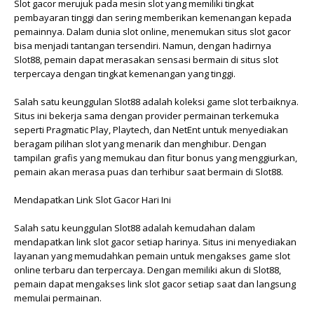
Slot gacor merujuk pada mesin slot yang memiliki tingkat
pembayaran tinggi dan sering memberikan kemenangan kepada
pemainnya. Dalam dunia slot online, menemukan situs slot gacor
bisa menjadi tantangan tersendiri. Namun, dengan hadirnya
Slot88, pemain dapat merasakan sensasi bermain di situs slot
terpercaya dengan tingkat kemenangan yang tinggi.
Salah satu keunggulan Slot88 adalah koleksi game slot terbaiknya.
Situs ini bekerja sama dengan provider permainan terkemuka
seperti Pragmatic Play, Playtech, dan NetEnt untuk menyediakan
beragam pilihan slot yang menarik dan menghibur. Dengan
tampilan grafis yang memukau dan fitur bonus yang menggiurkan,
pemain akan merasa puas dan terhibur saat bermain di Slot88.
Mendapatkan Link Slot Gacor Hari Ini
Salah satu keunggulan Slot88 adalah kemudahan dalam
mendapatkan link slot gacor setiap harinya. Situs ini menyediakan
layanan yang memudahkan pemain untuk mengakses game slot
online terbaru dan terpercaya. Dengan memiliki akun di Slot88,
pemain dapat mengakses link slot gacor setiap saat dan langsung
memulai permainan.