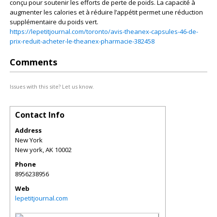
conçu pour soutenir les efforts de perte de poids. La capacité à
augmenter les calories et à réduire l’appétit permet une réduction
supplémentaire du poids vert.
https://lepetitjournal.com/toronto/avis-theanex-capsules-46-de-
prix-reduit-acheter-le-theanex-pharmacie-382458
Comments
Issues with this site? Let us know.
Contact Info
Address
New York
New york
,
AK
10002
Phone
8956238956
Web
lepetitjournal.com