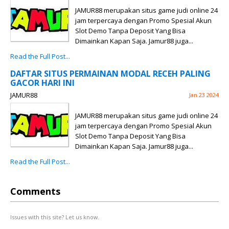
JAMUR88 merupakan situs game judi online 24
jam terpercaya dengan Promo Spesial Akun
Slot Demo Tanpa Deposit Yang Bisa
Dimainkan Kapan Saja. Jamur88 juga...
Read the Full Post...
DAFTAR SITUS PERMAINAN MODAL RECEH PALING
GACOR HARI INI
JAMUR88
Jan 23 2024
JAMUR88 merupakan situs game judi online 24
jam terpercaya dengan Promo Spesial Akun
Slot Demo Tanpa Deposit Yang Bisa
Dimainkan Kapan Saja. Jamur88 juga...
Read the Full Post...
Comments
Issues with this site? Let us know.