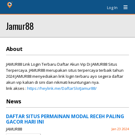
Log In
Jamur88
About
JAMUR88 Link Login Terbaru Daftar Akun Vip Di JAMUR88 Situs
Terpercaya. JAMUR88 merupakan situs terpercaya terbaik tahun
2024 JAMUR88 menyediakan link login terbaru ayo segera daftar
akun vip kalian di sini dan nikmati keuntungan nya.
link akses :
https://heylink.me/DaftarSlotJamur88/
News
DAFTAR SITUS PERMAINAN MODAL RECEH PALING
GACOR HARI INI
JAMUR88
Jan 23 2024